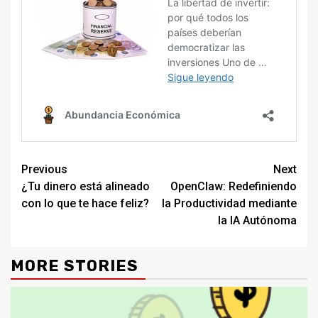
Continue
Previous
Next
¿Tu dinero está alineado
OpenClaw: Redefiniendo
Reading
con lo que te hace feliz?
la Productividad mediante
la IA Autónoma
MORE STORIES