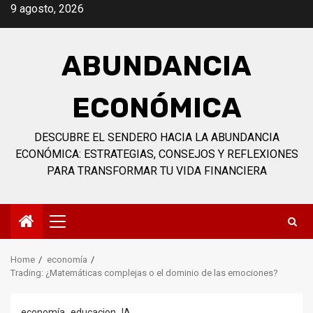
Skip
9 agosto, 2026
to
content
ABUNDANCIA
ECONÓMICA
DESCUBRE EL SENDERO HACIA LA ABUNDANCIA
ECONÓMICA: ESTRATEGIAS, CONSEJOS Y REFLEXIONES
PARA TRANSFORMAR TU VIDA FINANCIERA
Primary
Menu
Home
economía
Trading: ¿Matemáticas complejas o el dominio de las emociones?
economía
educacion
IA