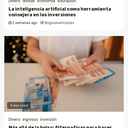
Dinero
divisas
economía
educacion
La inteligencia artificial como herramienta
consejera en las inversiones
2 semanas ago
bloguserarticuloss
3 min read
Dinero
ingresos
inversión
Más allá de la bolsa: Alternativas para hacer