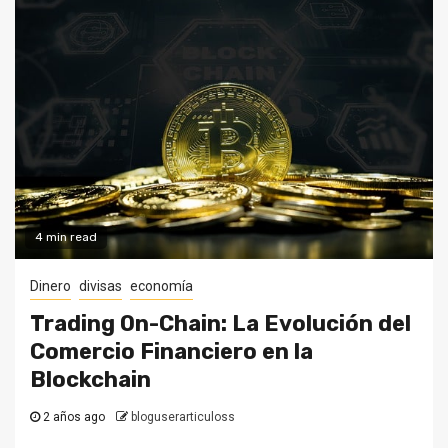
4 min read
Dinero
divisas
economía
Trading On-Chain: La Evolución del
Comercio Financiero en la
Blockchain
2 años ago
bloguserarticuloss