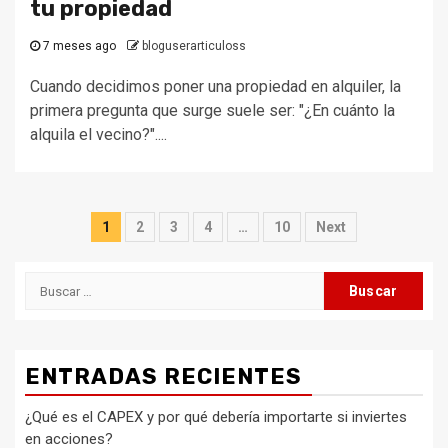
tu propiedad
7 meses ago
bloguserarticuloss
Cuando decidimos poner una propiedad en alquiler, la
primera pregunta que surge suele ser: "¿En cuánto la
alquila el vecino?"....
Paginación
1
2
3
4
…
10
Next
de
Buscar:
entradas
ENTRADAS RECIENTES
¿Qué es el CAPEX y por qué debería importarte si inviertes
en acciones?