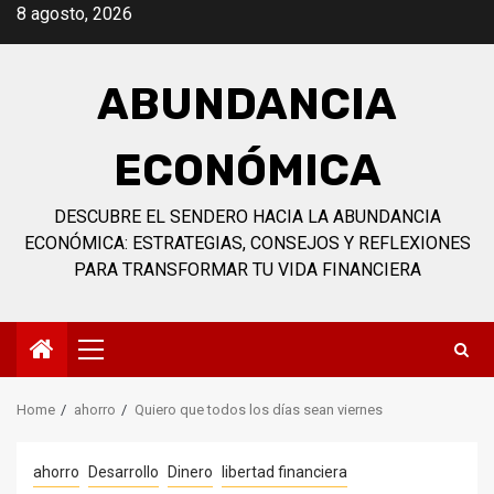
Skip
8 agosto, 2026
to
content
ABUNDANCIA
ECONÓMICA
DESCUBRE EL SENDERO HACIA LA ABUNDANCIA
ECONÓMICA: ESTRATEGIAS, CONSEJOS Y REFLEXIONES
PARA TRANSFORMAR TU VIDA FINANCIERA
Primary
Menu
Home
ahorro
Quiero que todos los días sean viernes
ahorro
Desarrollo
Dinero
libertad financiera