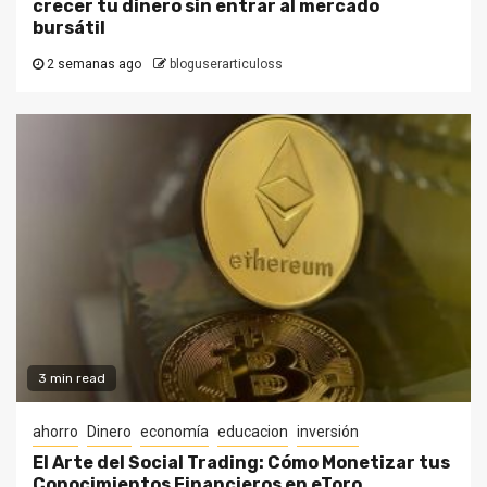
crecer tu dinero sin entrar al mercado
bursátil
2 semanas ago
bloguserarticuloss
3 min read
ahorro
Dinero
economía
educacion
inversión
El Arte del Social Trading: Cómo Monetizar tus
Conocimientos Financieros en eToro