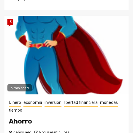
5
3 min read
Dinero
economía
inversión
libertad financiera
monedas
tiempo
Ahorro
7 años ago
bloguserarticuloss