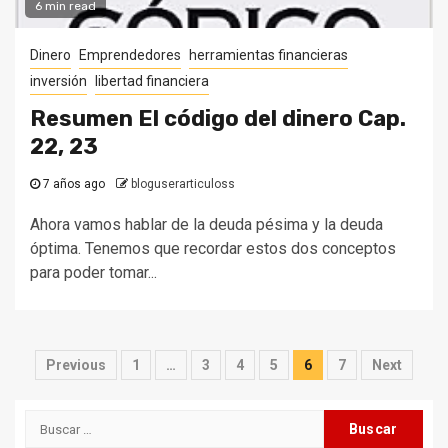
6 min read
Dinero
Emprendedores
herramientas financieras
inversión
libertad financiera
Resumen El código del dinero Cap.
22, 23
7 años ago
bloguserarticuloss
Ahora vamos hablar de la deuda pésima y la deuda
óptima. Tenemos que recordar estos dos conceptos
para poder tomar...
Paginación
Previous
1
…
3
4
5
6
7
Next
de
Buscar:
entradas